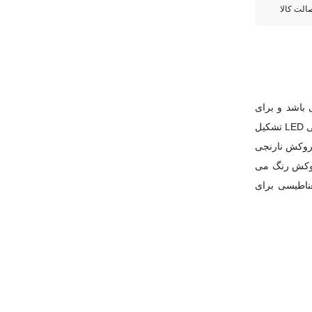
لت کالا
با فضای پرینت Formlab 3BL طراحی شده است. حجم قطعه 33.5 × 20 × 30 cm می باشد و برای
پساپخت نیاز است تا حجم مورد نظر در دستگاه جا شود. دستگاه از سه ستون نوری که هر کدام از دو خط پانزده تایی LED تشکیل
کسی با روکش نارنجی
 روکش رنگ می
ناطیسی برای