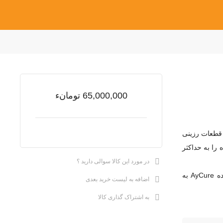
65,000,000 تومانء
 قطعات رزینی
ت چاپ‌شده را به حداکثر
در مورد این کالا سوالی دارید ؟
طراحی کاربردی، کارکرد سریع و سازگاری با انواع رزین‌های استاندارد باعث شده AyCure به
اضافه به لیست خرید بعدی
به اشتراک گذاری کالا