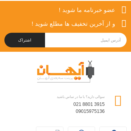
عضو خبرنامه ما شوید !
و از آخرین تخفیف ها مطلع شوید !
اشتراک
سوالی دارید؟ با ما در تماس باشید
021 8801 3915
09015975136