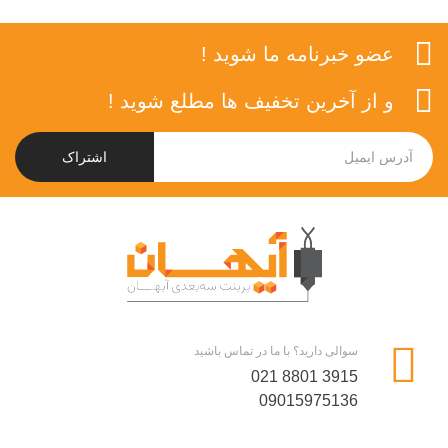
عضو خبرنامه ما شوید !
و از آخرین تخفیف ها مطلع شوید !
اشتراک
سوالی دارید؟ با ما در تماس باشید
021 8801 3915
09015975136