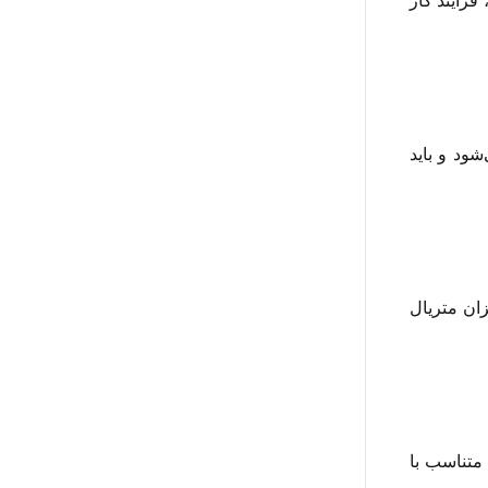
 فرآیند کار
دی است. این طراحی معمولاً با نرم‌افزارهای CAD انجام می‌شود و باید
زان متریال
پرینتر سه بعدی FDM قرار می‌گیرد. انتخاب نوع متریال مانند PLA، ABS یا PETG باید متناسب با