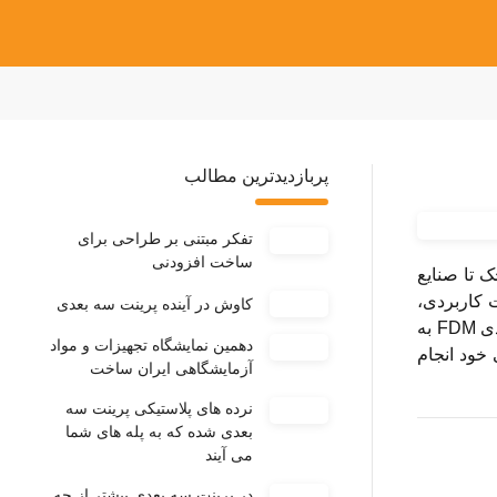
پربازدیدترین مطالب
تفکر مبتنی بر طراحی برای
ساخت افزودنی
چک تا صنایع
مانند PLA و ABS، امکان ساخت قطعات کاربردی،
کاوش در آینده پرینت سه بعدی
نمونه‌های اولیه و حتی محصولات نهایی را با هزینه‌ای مقرون‌به‌صرفه فراهم می‌کند. شناخت عملکرد، مزایا و کاربردهای پرینتر سه بعدی FDM به
دهمین نمایشگاه تجهیزات و مواد
 خود انجام
آزمایشگاهی ایران ساخت
نرده های پلاستیکی پرینت سه
بعدی شده که به پله های شما
می آیند
در پرینت سه بعدی بیشتر از چه